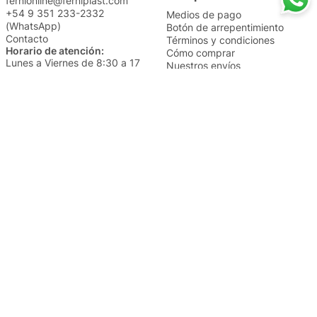
fernionline@ferniplast.com
+54 9 351 233-2332
Medios de pago
(WhatsApp)
Botón de arrepentimiento
Contacto
Términos y condiciones
Horario de atención:
Cómo comprar
Lunes a Viernes de 8:30 a 17
Nuestros envíos
Sábados de 9 a 14
Cambios y devoluciones
Institucional
Categorías
Sucursales
Bazar y Hogar
Trabajá con nosotros
Perfumería
Quiénes somos
Librería
Preguntas frecuentes
Limpieza
Electro
Juguetería
Más vendidos
Cuidado de la piel
Cacerolas y Sartenes
Papelería
Cuidado de la ropa
Mochilas
Pequeños electrodomésticos