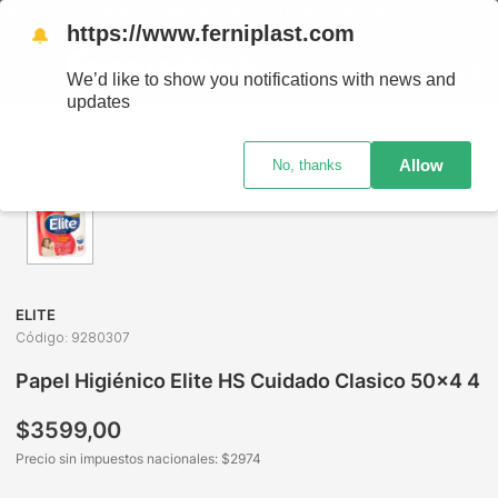
ÍOS A TODO EL PAÍS - RETIRO GRATIS EN SUCURSALES
https://www.ferniplast.com
🔔
We’d like to show you notifications with news and
updates
Limpieza
Papeles
Papel Higiénico
Papel Higiénico Elite HS Cuidado Clasico 50x4 4
Allow
No, thanks
ELITE
Código
:
9280307
Papel Higiénico Elite HS Cuidado Clasico 50x4 4
$
3599
,
00
Precio sin impuestos nacionales: $
2974