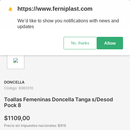
NVÍOS A TODO EL PAÍS - RETIRO GRATIS EN SUCURSALES
https://www.ferniplast.com
🔔
We’d like to show you notifications with news and
updates
Perfumería
Cuidado Personal
Protección Femenina
Toa
Allow
No, thanks
DONCELLA
Código
:
9360310
Toallas Femeninas Doncella Tanga s/Desod
Pock 8
$
1109
,
00
Precio sin impuestos nacionales: $
916