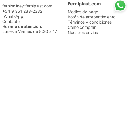
Ferniplast.com
fernionline@ferniplast.com
+54 9 351 233-2332
Medios de pago
(WhatsApp)
Botón de arrepentimiento
Contacto
Términos y condiciones
Horario de atención:
Cómo comprar
Lunes a Viernes de 8:30 a 17
Nuestros envíos
Sábados de 9 a 14
Cambios y devoluciones
Institucional
Categorías
Sucursales
Bazar y Hogar
Trabajá con nosotros
Perfumería
Quiénes somos
Librería
Preguntas frecuentes
Limpieza
Electro
Juguetería
Más vendidos
Cuidado de la piel
Cacerolas y Sartenes
Papelería
Cuidado de la ropa
Mochilas