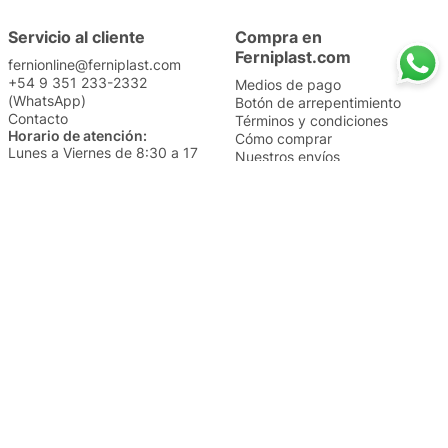
Servicio al cliente
Compra en
Ferniplast.com
fernionline@ferniplast.com
+54 9 351 233-2332
Medios de pago
(WhatsApp)
Botón de arrepentimiento
Contacto
Términos y condiciones
Horario de atención:
Cómo comprar
Lunes a Viernes de 8:30 a 17
Nuestros envíos
Sábados de 9 a 14
Cambios y devoluciones
Institucional
Categorías
Sucursales
Bazar y Hogar
Trabajá con nosotros
Perfumería
Quiénes somos
Librería
Preguntas frecuentes
Limpieza
Electro
Juguetería
Más vendidos
Cuidado de la piel
Cacerolas y Sartenes