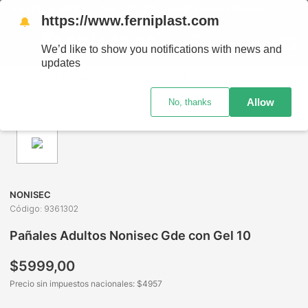
ENVÍOS A TODO EL PAÍS - RETIRO GRATIS EN SUCURSALES
https://www.ferniplast.com
🔔
We’d like to show you notifications with news and
updates
Perfumería
Protección para Adultos
Pañales y Toallas H
Allow
No, thanks
NONISEC
Código
:
9361302
Pañales Adultos Nonisec Gde con Gel 10
$
5999
,
00
Precio sin impuestos nacionales: $
4957