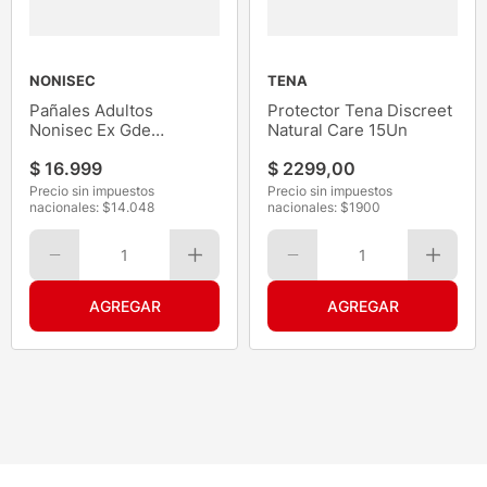
NONISEC
TENA
Pañales Adultos
Protector Tena Discreet
Nonisec Ex Gde
Natural Care 15Un
Anatómicos con Barral
$
16
.
999
$
2299
,
00
16
Precio sin impuestos
Precio sin impuestos
nacionales: $
14.048
nacionales: $
1900
1
1