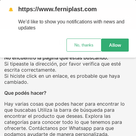
ENVÍ
https://www.ferniplast.com
🔔
We’d like to show you notifications with news and
updates
UPS...
Allow
No, thanks
No encuentro la página que estás buscando.
Si tipeaste la dirección, por favor verifica que esté
escrita correctamente.
Si hiciste click en un enlace, es probable que haya
cambiado.
Que podés hacer?
Hay varias cosas que podes hacer para encontrar lo
que buscabas Utiliza la barra de búsqueda para
encontrar el producto que deseas. Explora las
categorías para conocer todo lo que tenemos para
ofrecerte. Contáctanos por Whatsapp para que
podamos ayudarte de manera personalizada.