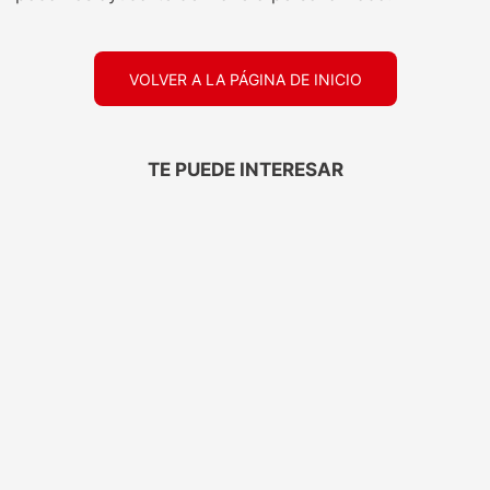
VOLVER A LA PÁGINA DE INICIO
TE PUEDE INTERESAR
ELEGANTE
TRESEMMÉ
Papel Higiénico
Protector Térmico
Elegante Aloe Vera
Tresemmé Antifrizz
30mts 6
120ML
$
2999
,
00
$
7699
,
00
Precio sin impuestos
Precio sin impuestos
nacionales: $
2478
nacionales: $
6362
1
1