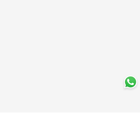
Trabajá con nosotros
Perfumería
Quiénes somos
Librería
Preguntas frecuentes
Limpieza
Electro
Juguetería
Más vendidos
Cuidado de la piel
Cacerolas y Sartenes
Papelería
Cuidado de la ropa
Mochilas
Pequeños electrodomésticos
Ferniplast © 2025. Todos los derechos reservados