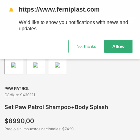
PAÍS - RETIRO GRATIS EN SUCURSALES
https://www.ferniplast.com
🔔
We’d like to show you notifications with news and
updates
Perfumería
Cuidado Capilar
Shampoo y Acondicionador In
Allow
No, thanks
PAW PATROL
Código
:
9430121
Set Paw Patrol Shampoo+Body Splash
$
8990
,
00
Precio sin impuestos nacionales: $
7429