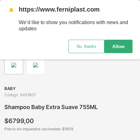
ENVÍOS A TODO EL PAÍS - RETIRO GRATIS EN SUCURSALES
https://www.ferniplast.com
🔔
We’d like to show you notifications with news and
updates
Perfumería
Cuidado del Bebé
Shampoo y Acondicionado
Allow
No, thanks
BABY
Código
:
9431807
Shampoo Baby Extra Suave 755ML
$
6799
,
00
Precio sin impuestos nacionales: $
5619