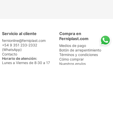
Servicio al cliente
Compra en
Ferniplast.com
fernionline@ferniplast.com
+54 9 351 233-2332
Medios de pago
(WhatsApp)
Botón de arrepentimiento
Contacto
Términos y condiciones
Horario de atención:
Cómo comprar
Lunes a Viernes de 8:30 a 17
Nuestros envíos
Sábados de 9 a 14
Cambios y devoluciones
Institucional
Categorías
Sucursales
Bazar y Hogar
Trabajá con nosotros
Perfumería
Quiénes somos
Librería
Preguntas frecuentes
Limpieza
Electro
Juguetería