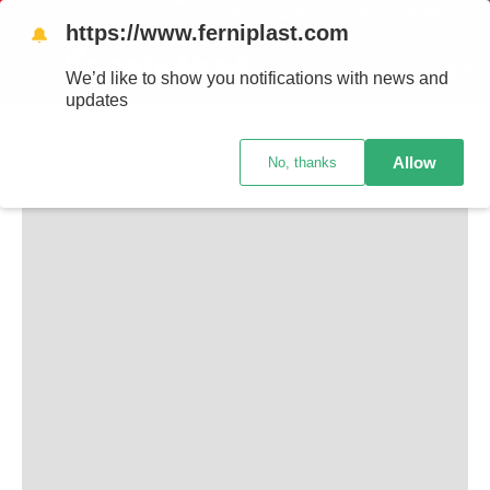
ENVÍOS A TODO EL PAÍS - RETIRO GRAT
https://www.ferniplast.com
🔔
TAMBIÉN TE PUEDE INTERESAR
We’d like to show you notifications with news and
updates
Allow
No, thanks