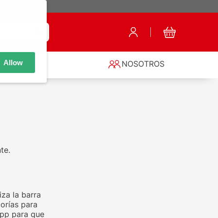
Allow
S
NOSOTROS
te.
za la barra
orías para
app para que