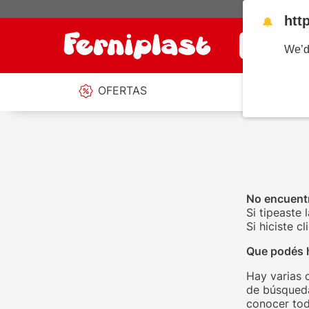
htt
🔔
¿Qué estás b
We’d
OFERTAS
No encuentr
Si tipeaste 
Si hiciste 
Que podés 
Hay varias 
de búsqueda
conocer tod