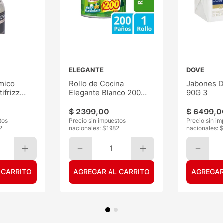
ELEGANTE
DOVE
mico
Rollo de Cocina
Jabones D
ifrizz
Elegante Blanco 200
90G 3
Paños
$
2399
,
00
$
6499
,
0
tos
Precio sin impuestos
Precio sin i
2
nacionales: $
1982
nacionales: 
1
 CARRITO
AGREGAR AL CARRITO
AGREGAR