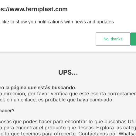
ENVÍOS A TODO EL PAÍS - RETIRO GRATIS EN SUCURSALES
ps://www.ferniplast.com
uscando?
 like to show you notifications with news and updates
No, thanks
CATÁLOGO
SUCURSALE
UPS...
o la página que estás buscando.
la dirección, por favor verifica que esté escrita correctamen
click en un enlace, es probable que haya cambiado.
hacer?
cosas que podes hacer para encontrar lo que buscabas Utili
 para encontrar el producto que deseas. Explora las categ
o lo que tenemos para ofrecerte. Contáctanos por Whats