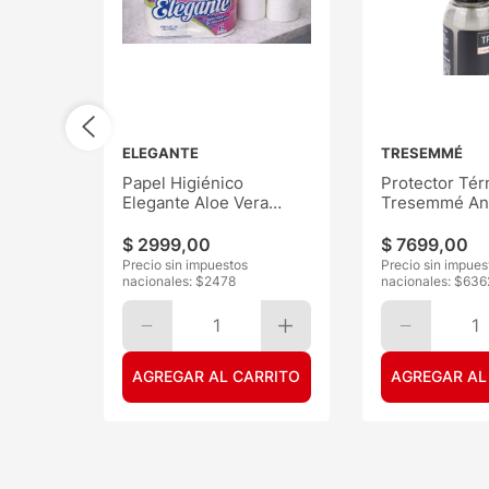
ELEGANTE
TRESEMMÉ
Papel Higiénico
Protector Tér
Elegante Aloe Vera
Tresemmé Ant
30mts 6
120ML
$
2999
,
00
$
7699
,
00
Precio sin impuestos
Precio sin impues
nacionales: $
2478
nacionales: $
636
1
1
AGREGAR AL CARRITO
AGREGAR AL