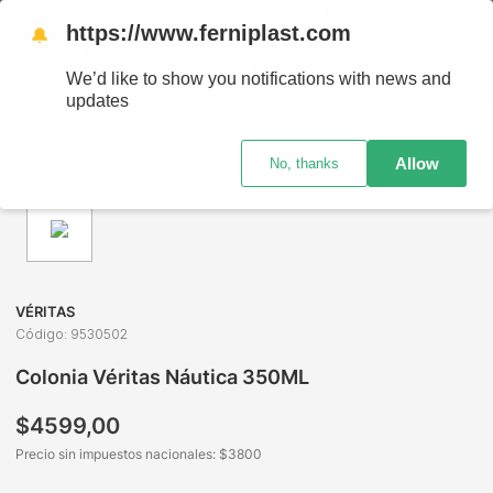
ENVÍOS A TODO EL PAÍS - RETIRO GRATIS EN SUCURSALES
https://www.ferniplast.com
🔔
We’d like to show you notifications with news and
updates
Perfumería
Cuidado Personal
Fragancias de Mujer
Col
Allow
No, thanks
VÉRITAS
Código
:
9530502
Colonia Véritas Náutica 350ML
$
4599
,
00
Precio sin impuestos nacionales: $
3800