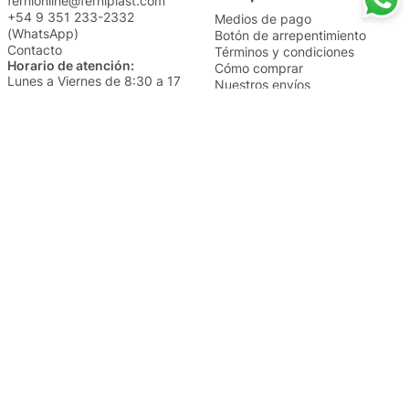
fernionline@ferniplast.com
+54 9 351 233-2332
Medios de pago
(WhatsApp)
Botón de arrepentimiento
Contacto
Términos y condiciones
Horario de atención:
Cómo comprar
Lunes a Viernes de 8:30 a 17
Nuestros envíos
Sábados de 9 a 14
Cambios y devoluciones
Institucional
Categorías
Sucursales
Bazar y Hogar
Trabajá con nosotros
Perfumería
Quiénes somos
Librería
Preguntas frecuentes
Limpieza
Electro
Juguetería
Más vendidos
Cuidado de la piel
Cacerolas y Sartenes
Papelería
Cuidado de la ropa
Mochilas
Pequeños electrodomésticos