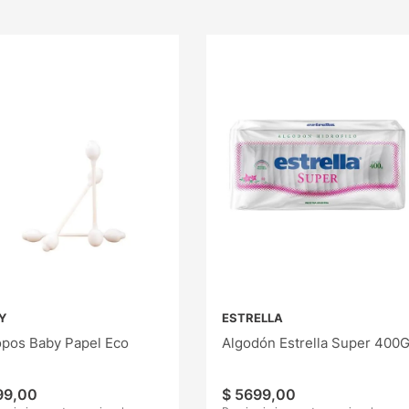
Y
ESTRELLA
opos Baby Papel Eco
Algodón Estrella Super 400
99
,
00
$
5699
,
00