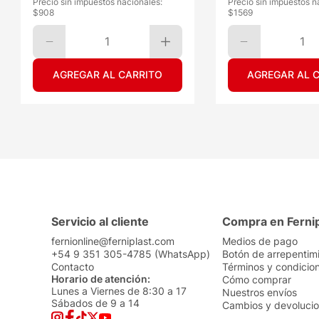
Precio sin impuestos nacionales:
Precio sin impuestos n
$
908
$
1569
1
1
AGREGAR AL CARRITO
AGREGAR AL 
Servicio al cliente
Compra en Ferni
fernionline@ferniplast.com
Medios de pago
+54 9 351 305-4785 (WhatsApp)
Botón de arrepentim
Contacto
Términos y condicio
Horario de atención:
Cómo comprar
Lunes a Viernes de 8:30 a 17
Nuestros envíos
Sábados de 9 a 14
Cambios y devoluci