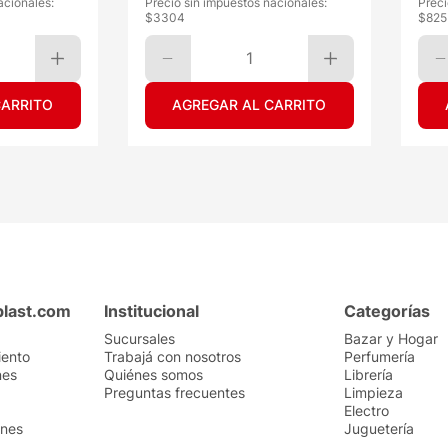
acionales:
Precio sin impuestos nacionales:
Preci
$
3304
$
825
1
CARRITO
AGREGAR AL CARRITO
plast.com
Institucional
Categorías
Sucursales
Bazar y Hogar
iento
Trabajá con nosotros
Perfumería
nes
Quiénes somos
Librería
Preguntas frecuentes
Limpieza
Electro
ones
Juguetería