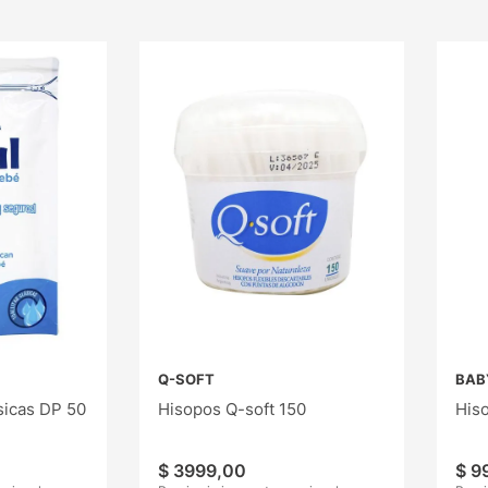
Q-SOFT
BAB
ásicas DP 50
Hisopos Q-soft 150
His
$
3999
,
00
$
9