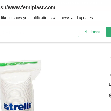
ENVÍOS A TODO EL PAÍS - RETIRO GRATIS EN SUCURSALES
ps://www.ferniplast.com
uscando?
 like to show you notifications with news and updates
No, thanks
CATÁLOGO
SUCURSALE
E
C
D
P