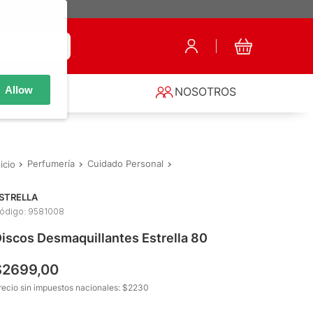
Allow
S
NOSOTROS
Perfumería
Cuidado Personal
Algodones e Hisopos
Discos
STRELLA
ódigo
:
9581008
iscos Desmaquillantes Estrella 80
$
2699
,
00
recio sin impuestos nacionales: $
2230