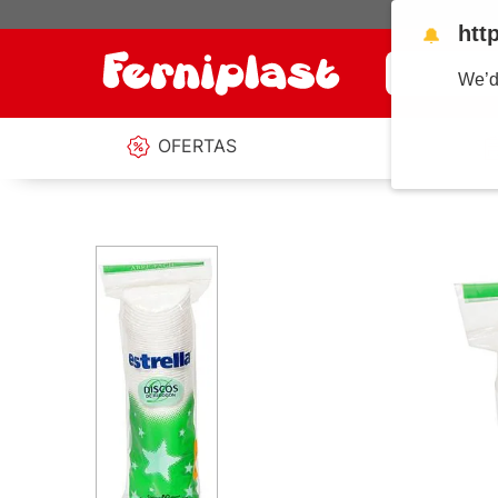
htt
🔔
¿Qué estás b
We’d
OFERTAS