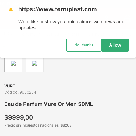
 EL PAÍS - RETIRO GRATIS EN SUCURSALES
https://www.ferniplast.com
🔔
We’d like to show you notifications with news and
updates
Perfumería
Cuidado Personal
Fragancias de Hombre
E
Allow
No, thanks
VURE
Código
:
9600204
Eau de Parfum Vure Or Men 50ML
$
9999
,
00
Precio sin impuestos nacionales: $
8263