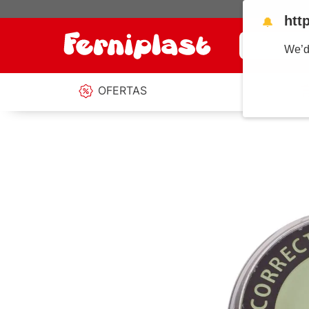
htt
🔔
¿Qué estás b
We’d
OFERTAS