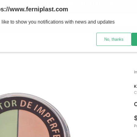
ENVÍOS A TODO EL PAÍS - RETIRO GRATIS EN SUCURSALES
ps://www.ferniplast.com
uscando?
 like to show you notifications with news and updates
No, thanks
CATÁLOGO
SUCURSALE
K
C
C
P