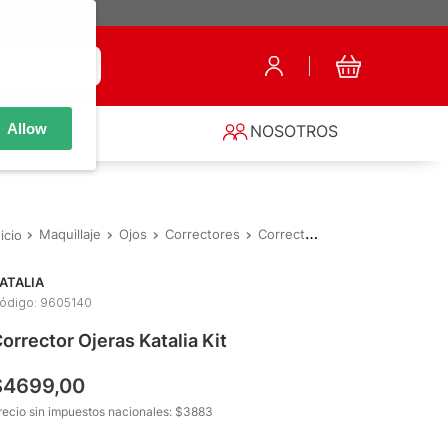
Allow
S
NOSOTROS
Maquillaje
Ojos
Correctores
Corrector Ojeras Katalia Kit
ATALIA
ódigo
:
9605140
orrector Ojeras Katalia Kit
$
4699
,
00
recio sin impuestos nacionales: $
3883