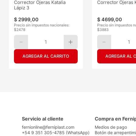
Corrector Ojeras Katalia
Corrector Ojeras K
Lápiz 3
$
2999
,
00
$
4699
,
00
Precio sin impuestos nacionales:
Precio sin impuestos n
$
2478
$
3883
1
1
AGREGAR AL CARRITO
AGREGAR AL 
Servicio al cliente
Compra en Ferni
fernionline@ferniplast.com
Medios de pago
+54 9 351 305-4785 (WhatsApp)
Botón de arrepentim