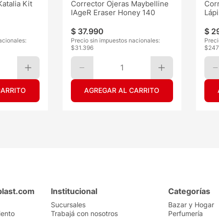
atalia Kit
Corrector Ojeras Maybelline
Corr
IAgeR Eraser Honey 140
Lápi
$
37
.
990
$
2
acionales:
Precio sin impuestos nacionales:
Preci
$
31.396
$
247
1
CARRITO
AGREGAR AL CARRITO
plast.com
Institucional
Categorías
Sucursales
Bazar y Hogar
iento
Trabajá con nosotros
Perfumería