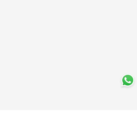
Trabajá con nosotros
Perfumería
Quiénes somos
Librería
Preguntas frecuentes
Limpieza
Electro
Juguetería
Más vendidos
Cuidado de la piel
Cacerolas y Sartenes
Papelería
Cuidado de la ropa
Mochilas
Pequeños electrodomésticos
Ferniplast © 2025. Todos los derechos reservados