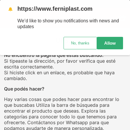
ENV
https://www.ferniplast.com
🔔
We’d like to show you notifications with news and
updates
UPS...
Allow
No, thanks
No encuentro la página que estás buscando.
Si tipeaste la dirección, por favor verifica que esté
escrita correctamente.
Si hiciste click en un enlace, es probable que haya
cambiado.
Que podés hacer?
Hay varias cosas que podes hacer para encontrar lo
que buscabas Utiliza la barra de búsqueda para
encontrar el producto que deseas. Explora las
categorías para conocer todo lo que tenemos para
ofrecerte. Contáctanos por Whatsapp para que
podamos ayudarte de manera personalizada.