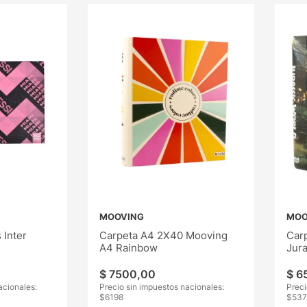
MOOVING
MOO
 Inter
Carpeta A4 2X40 Mooving
Car
A4 Rainbow
Jura
$
7500
,
00
$
6
acionales:
Precio sin impuestos nacionales:
Preci
$
6198
$
537