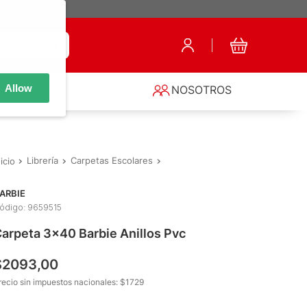
Allow
S
NOSOTROS
Librería
Carpetas Escolares
Carpetas Anillos 3 x 40
Carpet
ARBIE
ódigo
:
9659515
arpeta 3x40 Barbie Anillos Pvc
$
2093
,
00
recio sin impuestos nacionales: $
1729