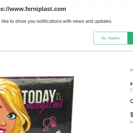
ENVÍOS A TODO EL PAÍS - RETIRO GRATIS EN SUCURSALES
ps://www.ferniplast.com
uscando?
 like to show you notifications with news and updates
No, thanks
CATÁLOGO
SUCURSALE
B
C
C
P