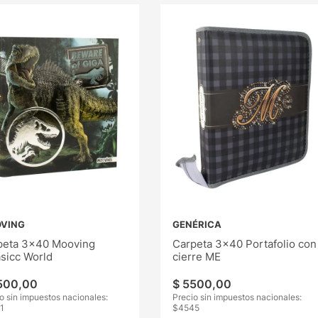
VING
GENÉRICA
peta 3x40 Mooving
Carpeta 3x40 Portafolio con
sicc World
cierre ME
500
,
00
$
5500
,
00
o sin impuestos nacionales:
Precio sin impuestos nacionales:
1
$
4545