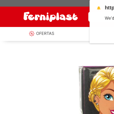
htt
🔔
¿Qué estás b
We’d
OFERTAS