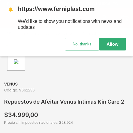
ENVÍOS A TODO EL PAÍS - RETIRO GRATIS EN SUCURSALES
https://www.ferniplast.com
🔔
We’d like to show you notifications with news and
updates
Perfumería
Cuidado Personal
Afeitado
Repuestos de Afeitar Venus Intimas Kin Care 2
Allow
No, thanks
VENUS
Código
:
9662236
Repuestos de Afeitar Venus Intimas Kin Care 2
$
34
.
999
,
00
Precio sin impuestos nacionales: $
28.924