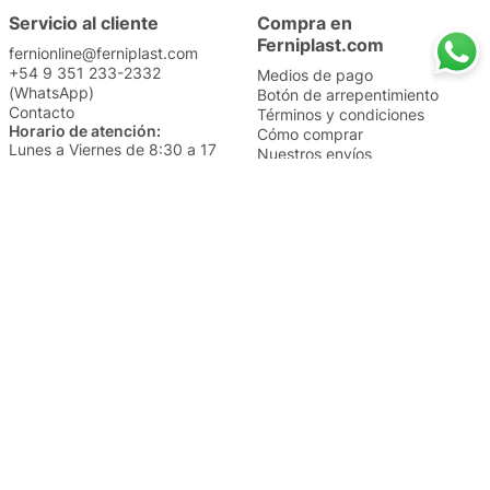
Servicio al cliente
Compra en
Ferniplast.com
fernionline@ferniplast.com
+54 9 351 233-2332
Medios de pago
(WhatsApp)
Botón de arrepentimiento
Contacto
Términos y condiciones
Horario de atención:
Cómo comprar
Lunes a Viernes de 8:30 a 17
Nuestros envíos
Sábados de 9 a 14
Cambios y devoluciones
Institucional
Categorías
Sucursales
Bazar y Hogar
Trabajá con nosotros
Perfumería
Quiénes somos
Librería
Preguntas frecuentes
Limpieza
Electro
Juguetería
Más vendidos
Cuidado de la piel
Cacerolas y Sartenes
Papelería