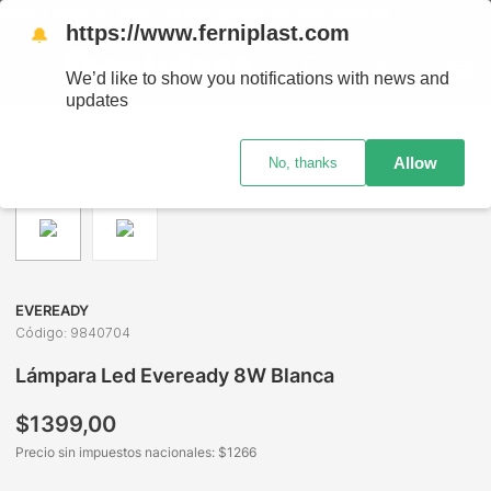
TODO EL PAÍS - RETIRO GRATIS EN SUCURSALES
https://www.ferniplast.com
🔔
We’d like to show you notifications with news and
updates
Bazar y Hogar
Accesorios de Iluminación y Electricidad
L
Allow
No, thanks
EVEREADY
Código
:
9840704
Lámpara Led Eveready 8W Blanca
$
1399
,
00
Precio sin impuestos nacionales: $
1266