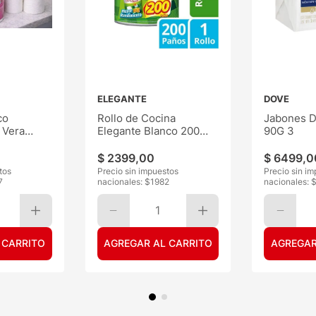
ELEGANTE
DOVE
co
Rollo de Cocina
Jabones D
 Vera
Elegante Blanco 200
90G 3
Paños
$
2399
,
00
$
6499
,
0
tos
Precio sin impuestos
Precio sin i
7
nacionales: $
1982
nacionales: 
1
 CARRITO
AGREGAR AL CARRITO
AGREGAR