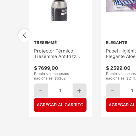
TRESEMMÉ
ELEGANTE
Protector Térmico
Papel Higiéni
Tresemmé Antifrizz
Elegante Aloe
120ML
30mts 6
$
7699
,
00
$
2599
,
00
Precio sin impuestos
Precio sin impues
nacionales: $
6362
nacionales: $
214
1
1
AGREGAR AL CARRITO
AGREGAR AL