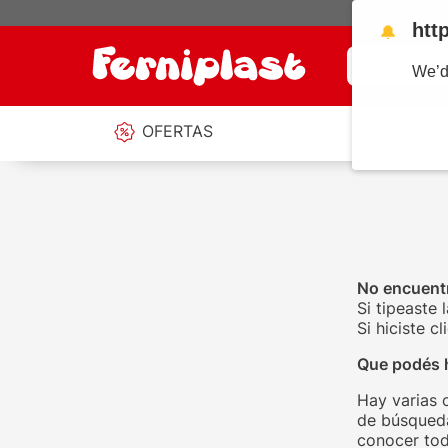
htt
🔔
¿Qué estás b
We’d
OFERTAS
No encuentr
Si tipeaste 
Si hiciste 
Que podés 
Hay varias 
de búsqueda
conocer tod