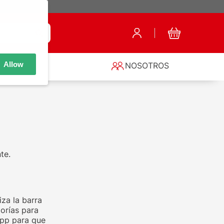
Allow
S
NOSOTROS
te.
za la barra
orías para
app para que