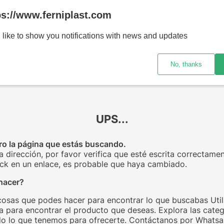
ENVÍOS A TODO EL PAÍS - RETIRO GRATIS EN SUCURSALES
ps://www.ferniplast.com
uscando?
 like to show you notifications with news and updates
No, thanks
CATÁLOGO
SUCURSALE
UPS...
o la página que estás buscando.
la dirección, por favor verifica que esté escrita correctamen
click en un enlace, es probable que haya cambiado.
hacer?
cosas que podes hacer para encontrar lo que buscabas Utili
 para encontrar el producto que deseas. Explora las categ
o lo que tenemos para ofrecerte. Contáctanos por Whats