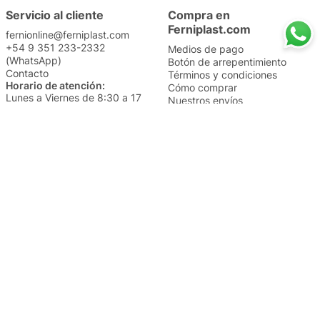
Servicio al cliente
Compra en
Ferniplast.com
fernionline@ferniplast.com
+54 9 351 233-2332
Medios de pago
(WhatsApp)
Botón de arrepentimiento
Contacto
Términos y condiciones
Horario de atención:
Cómo comprar
Lunes a Viernes de 8:30 a 17
Nuestros envíos
Sábados de 9 a 14
Cambios y devoluciones
Institucional
Categorías
Sucursales
Bazar y Hogar
Trabajá con nosotros
Perfumería
Quiénes somos
Librería
Preguntas frecuentes
Limpieza
Electro
Juguetería
Más vendidos
Cuidado de la piel
Cacerolas y Sartenes
Papelería