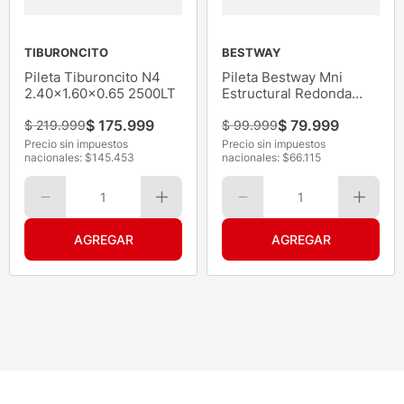
TIBURONCITO
BESTWAY
Pileta Tiburoncito N4
Pileta Bestway Mni
2.40x1.60x0.65 2500LT
Estructural Redonda
152x38 690LT
$
175
.
999
$
79
.
999
$
219
.
999
$
99
.
999
Precio sin impuestos
Precio sin impuestos
nacionales: $
145.453
nacionales: $
66.115
1
1