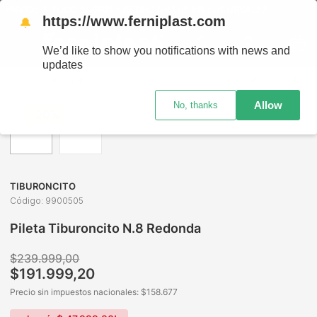
ENVÍOS A TODO EL PAÍS - RETIRO GRATIS EN SUCURSALES
https://www.ferniplast.com
🔔
We’d like to show you notifications with news and
updates
Aire Libre
Piletas, Inflables y Accesorios
Piletas
Pileta Tiburoncito N.8 Redonda
Allow
No, thanks
-
20%
TIBURONCITO
Código
:
9900505
Pileta Tiburoncito N.8 Redonda
$
239
.
999
,
00
$
191
.
999
,
20
Precio sin impuestos nacionales: $
158.677