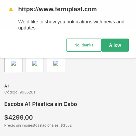
ENVÍOS A TODO EL PAÍS - RETIRO GRATIS EN SUCURSALES
https://www.ferniplast.com
🔔
We’d like to show you notifications with news and
updates
Limpieza
Accesorios de Limpieza
Escobas y Escobillones
Allow
No, thanks
A1
Código
:
9965201
Escoba A1 Plástica sin Cabo
$
4299
,
00
Precio sin impuestos nacionales: $
3552