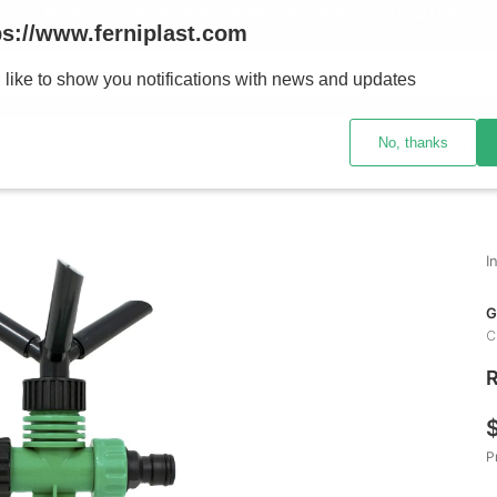
ENVÍOS A TODO EL PAÍS - RETIRO GRATIS EN SUCURSALES
ps://www.ferniplast.com
uscando?
 like to show you notifications with news and updates
No, thanks
CATÁLOGO
SUCURSALE
G
C
R
P