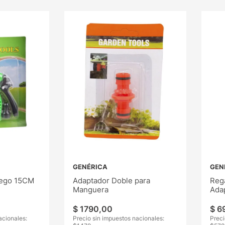
GENÉRICA
GEN
iego 15CM
Adaptador Doble para
Reg
Manguera
Ada
$
1790
,
00
$
6
acionales:
Precio sin impuestos nacionales:
Preci