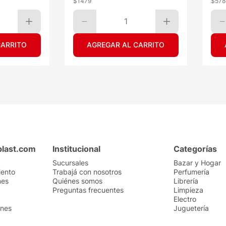
$
1479
$
578
1
CARRITO
AGREGAR AL CARRITO
plast.com
Institucional
Categorías
Sucursales
Bazar y Hogar
iento
Trabajá con nosotros
Perfumería
nes
Quiénes somos
Librería
Preguntas frecuentes
Limpieza
Electro
ones
Juguetería