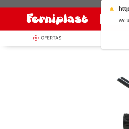
htt
🔔
¿Qué estás b
We’d
OFERTAS