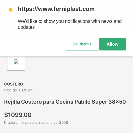
S A TODO EL PAÍS - RETIRO GRATIS EN SUCURSALES
https://www.ferniplast.com
🔔
We’d like to show you notifications with news and
updates
Limpieza
Accesorios de Limpieza
Paños Multiuso
Rejilla Costero para Cocina Pabilo Super 38x50
Allow
No, thanks
COSTERO
Código
:
6120105
Rejilla Costero para Cocina Pabilo Super 38x50
$
1099
,
00
Precio sin impuestos nacionales: $
908