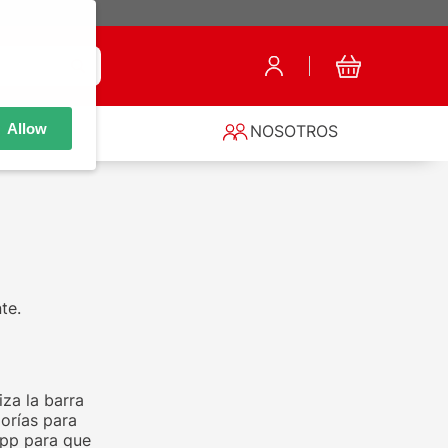
Allow
S
NOSOTROS
te.
za la barra
orías para
app para que