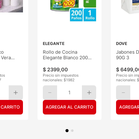
ELEGANTE
DOVE
co
Rollo de Cocina
Jabones D
 Vera
Elegante Blanco 200
90G 3
Paños
$
2399
,
00
$
6499
,
0
tos
Precio sin impuestos
Precio sin i
7
nacionales: $
1982
nacionales: 
1
 CARRITO
AGREGAR AL CARRITO
AGREGAR