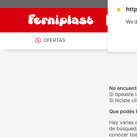
htt
🔔
¿Qué estás b
We’d
OFERTAS
No encuentr
Si tipeaste 
Si hiciste 
Que podés 
Hay varias 
de búsqueda
conocer tod