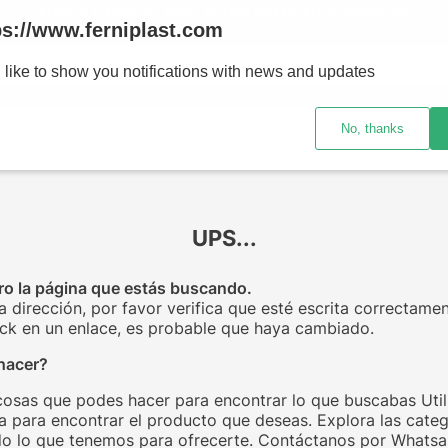
ENVÍOS A TODO EL PAÍS - RETIRO GRATIS EN SUCURSALES
ps://www.ferniplast.com
uscando?
 like to show you notifications with news and updates
No, thanks
CATÁLOGO
SUCURSALE
UPS...
o la página que estás buscando.
la dirección, por favor verifica que esté escrita correctamen
click en un enlace, es probable que haya cambiado.
hacer?
cosas que podes hacer para encontrar lo que buscabas Utili
 para encontrar el producto que deseas. Explora las categ
o lo que tenemos para ofrecerte. Contáctanos por Whats