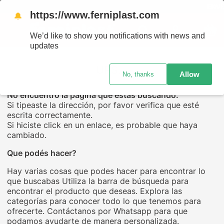
ENVÍOS
https://www.ferniplast.com
🔔
We’d like to show you notifications with news and
updates
UPS...
Allow
No, thanks
No encuentro la página que estás buscando.
Si tipeaste la dirección, por favor verifica que esté
escrita correctamente.
Si hiciste click en un enlace, es probable que haya
cambiado.
Que podés hacer?
Hay varias cosas que podes hacer para encontrar lo
que buscabas Utiliza la barra de búsqueda para
encontrar el producto que deseas. Explora las
categorías para conocer todo lo que tenemos para
ofrecerte. Contáctanos por Whatsapp para que
podamos ayudarte de manera personalizada.