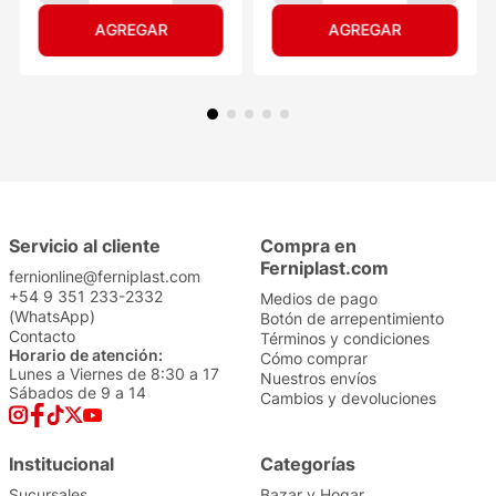
Elegante Aloe Vera
Tresemmé Antifrizz
30mts 6
120ML
$
2999
,
00
$
7699
,
00
Precio sin impuestos
Precio sin impuestos
nacionales: $
2478
nacionales: $
6362
1
1
Servicio al cliente
Compra en
Ferniplast.com
fernionline@ferniplast.com
+54 9 351 233-2332
Medios de pago
(WhatsApp)
Botón de arrepentimiento
Contacto
Términos y condiciones