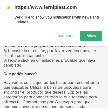
ENVÍ
https://www.ferniplast.com
🔔
We’d like to show you notifications with news and
updates
UPS...
Allow
No, thanks
No encuentro la página que estás buscando.
Si tipeaste la dirección, por favor verifica que esté
escrita correctamente.
Si hiciste click en un enlace, es probable que haya
cambiado.
Que podés hacer?
Hay varias cosas que podes hacer para encontrar lo
que buscabas Utiliza la barra de búsqueda para
encontrar el producto que deseas. Explora las
categorías para conocer todo lo que tenemos para
ofrecerte. Contáctanos por Whatsapp para que
podamos ayudarte de manera personalizada.