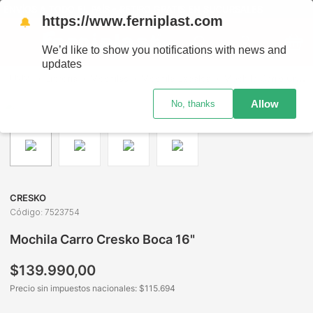
VÍOS A TODO EL PAÍS - RETIRO GRATIS EN SUCURSALES
https://www.ferniplast.com
🔔
We’d like to show you notifications with news and
updates
Librería
Mochilas
Mochila Espalda
Mochila Carro Cresko Boca 16"
Allow
No, thanks
CRESKO
Código
:
7523754
Mochila Carro Cresko Boca 16"
$
139
.
990
,
00
Precio sin impuestos nacionales: $
115.694