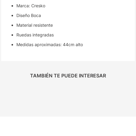
Marca: Cresko
Diseño Boca
Material resistente
Ruedas integradas
Medidas aproximadas: 44cm alto
TAMBIÉN TE PUEDE INTERESAR
HENKO
FOOTY
Mochila Henko
Mochila Espalda Footy
45x30x13CM 3Cierres
18" Magic
$
35
.
000
$
72
.
990