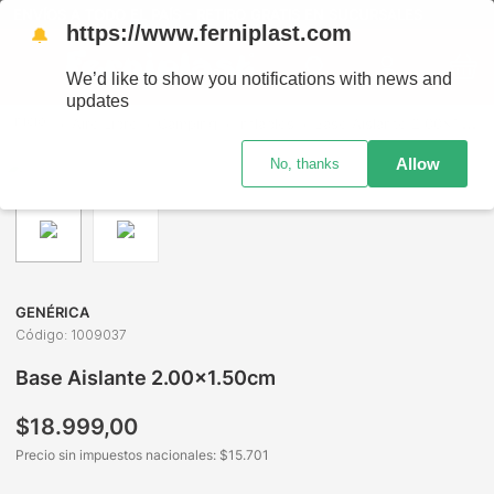
ENVÍOS A TODO EL PAÍS - RETIRO GRATIS EN SUCURSALES
https://www.ferniplast.com
🔔
We’d like to show you notifications with news and
updates
Aire Libre
Camping
Inflables
Base Aislante 2.00x1.50cm
Allow
No, thanks
GENÉRICA
Código
:
1009037
Base Aislante 2.00x1.50cm
$
18
.
999
,
00
Precio sin impuestos nacionales: $
15.701