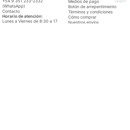
+54 9 351 233-2332
Medios de pago
(WhatsApp)
Botón de arrepentimiento
Contacto
Términos y condiciones
Horario de atención:
Cómo comprar
Lunes a Viernes de 8:30 a 17
Nuestros envíos
Sábados de 9 a 14
Cambios y devoluciones
Institucional
Categorías
Sucursales
Bazar y Hogar
Trabajá con nosotros
Perfumería
Quiénes somos
Librería
Preguntas frecuentes
Limpieza
Electro
Juguetería
Más vendidos
Cuidado de la piel
Cacerolas y Sartenes
Papelería
Cuidado de la ropa
Mochilas
Pequeños electrodomésticos