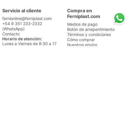
Servicio al cliente
Compra en
Ferniplast.com
fernionline@ferniplast.com
+54 9 351 233-2332
Medios de pago
(WhatsApp)
Botón de arrepentimiento
Contacto
Términos y condiciones
Horario de atención:
Cómo comprar
Lunes a Viernes de 8:30 a 17
Nuestros envíos
Sábados de 9 a 14
Cambios y devoluciones
Institucional
Categorías
Sucursales
Bazar y Hogar
Trabajá con nosotros
Perfumería
Quiénes somos
Librería
Preguntas frecuentes
Limpieza
Electro
Juguetería
Más vendidos
Cuidado de la piel
Cacerolas y Sartenes