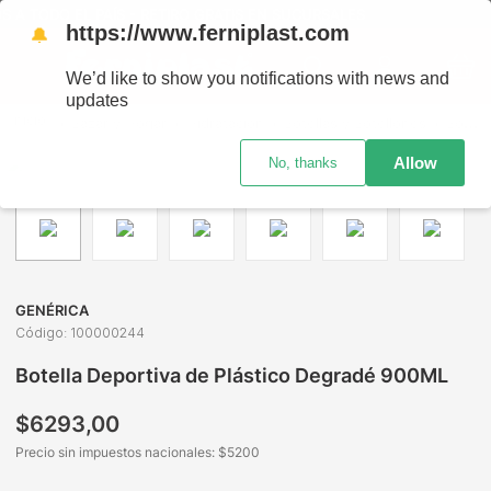
EL PAÍS - RETIRO GRATIS EN SUCURSALES
https://www.ferniplast.com
🔔
We’d like to show you notifications with news and
updates
Bazar y Hogar
Hidratación
Botellas y Botellones
Botella Deportiva de Plástico Degradé 900ML
Allow
No, thanks
GENÉRICA
Código
:
100000244
Botella Deportiva de Plástico Degradé 900ML
$
6293
,
00
Precio sin impuestos nacionales: $
5200