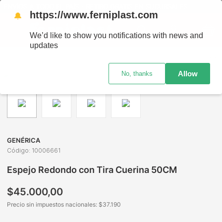
ENVÍOS A TODO EL PAÍS - RETIRO GRATIS EN SUCURSALES
https://www.ferniplast.com
🔔
We’d like to show you notifications with news and
updates
Bazar y Hogar
Deco Hogar
Espejos
Espejo Redondo con Tira Cuerina 50CM
Allow
No, thanks
GENÉRICA
Código
:
10006661
Espejo Redondo con Tira Cuerina 50CM
$
45
.
000
,
00
Precio sin impuestos nacionales: $
37.190