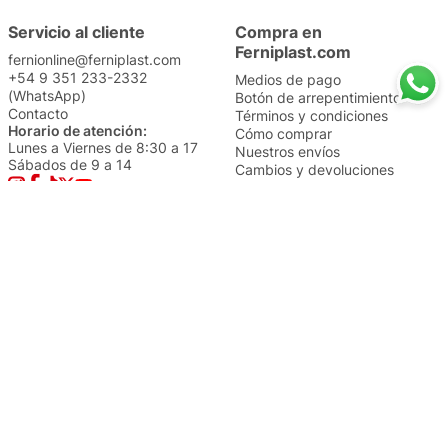
Servicio al cliente
Compra en
Ferniplast.com
fernionline@ferniplast.com
+54 9 351 233-2332
Medios de pago
(WhatsApp)
Botón de arrepentimiento
Contacto
Términos y condiciones
Horario de atención:
Cómo comprar
Lunes a Viernes de 8:30 a 17
Nuestros envíos
Sábados de 9 a 14
Cambios y devoluciones
Institucional
Categorías
Sucursales
Bazar y Hogar
Trabajá con nosotros
Perfumería
Quiénes somos
Librería
Preguntas frecuentes
Limpieza
Electro
Juguetería
Más vendidos
Cuidado de la piel
Cacerolas y Sartenes