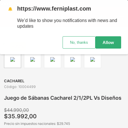
O EL PAÍS - RETIRO GRATIS EN SUCURSALES
https://www.ferniplast.com
🔔
We’d like to show you notifications with news and
updates
Textil
Ropa de Cama
Juegos de Sábanas 2 Plazas
Juego de Sábanas Cacharel 2/1/2PL Vs Diseños
Allow
No, thanks
-
20%
CACHAREL
Código
:
10004499
Juego de Sábanas Cacharel 2/1/2PL Vs Diseños
$
44
.
990
,
00
$
35
.
992
,
00
Precio sin impuestos nacionales: $
29.745