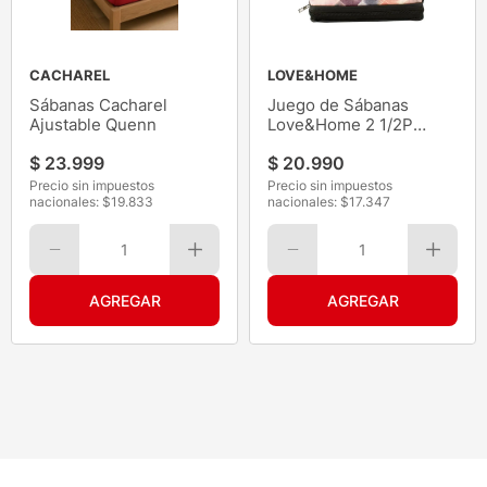
CACHAREL
LOVE&HOME
Sábanas Cacharel
Juego de Sábanas
Ajustable Quenn
Love&Home 2 1/2P
Estampada Microf
$
23
.
999
$
20
.
990
Precio sin impuestos
Precio sin impuestos
nacionales: $
19.833
nacionales: $
17.347
1
1