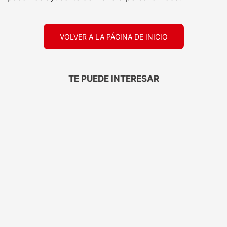
VOLVER A LA PÁGINA DE INICIO
TE PUEDE INTERESAR
Papel Higiénico
Protector Térmico
Elegante Aloe Vera
Tresemmé Antifrizz
30mts 6
120ML
$
2999
,
00
$
7699
,
00