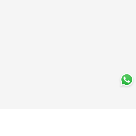
Trabajá con nosotros
Perfumería
Quiénes somos
Librería
Preguntas frecuentes
Limpieza
Electro
Juguetería
Más vendidos
Cuidado de la piel
Cacerolas y Sartenes
Papelería
Cuidado de la ropa
Mochilas
Pequeños electrodomésticos
Ferniplast © 2025. Todos los derechos reservados