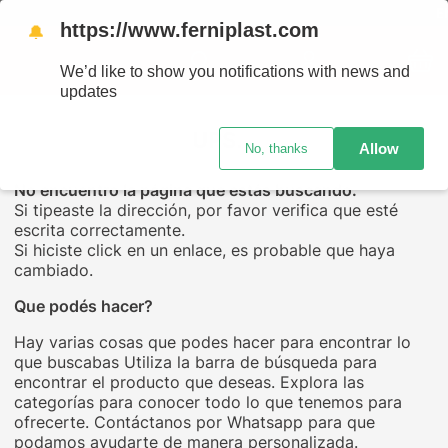
ENVÍ
https://www.ferniplast.com
🔔
We’d like to show you notifications with news and
updates
UPS...
Allow
No, thanks
No encuentro la página que estás buscando.
Si tipeaste la dirección, por favor verifica que esté
escrita correctamente.
Si hiciste click en un enlace, es probable que haya
cambiado.
Que podés hacer?
Hay varias cosas que podes hacer para encontrar lo
que buscabas Utiliza la barra de búsqueda para
encontrar el producto que deseas. Explora las
categorías para conocer todo lo que tenemos para
ofrecerte. Contáctanos por Whatsapp para que
podamos ayudarte de manera personalizada.