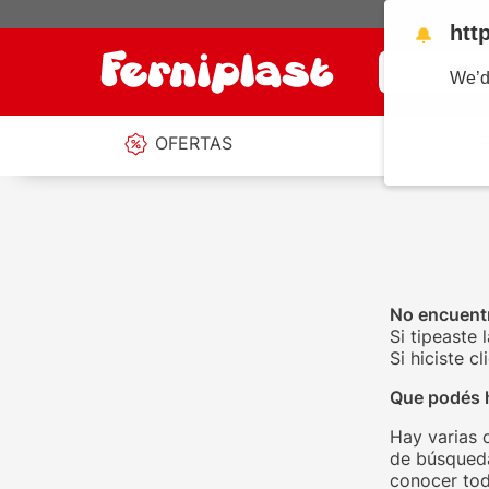
htt
🔔
¿Qué estás b
We’d
OFERTAS
No encuentr
Si tipeaste 
Si hiciste 
Que podés 
Hay varias 
de búsqueda
conocer tod