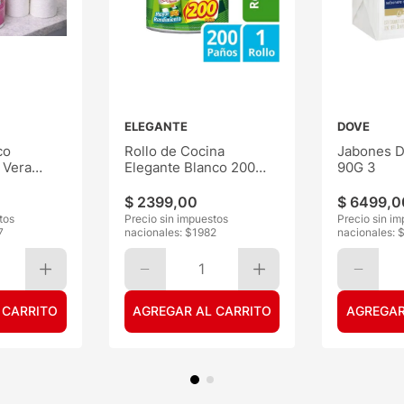
ELEGANTE
DOVE
co
Rollo de Cocina
Jabones D
 Vera
Elegante Blanco 200
90G 3
Paños
$
2399
,
00
$
6499
,
0
tos
Precio sin impuestos
Precio sin i
7
nacionales: $
1982
nacionales: 
1
 CARRITO
AGREGAR AL CARRITO
AGREGAR