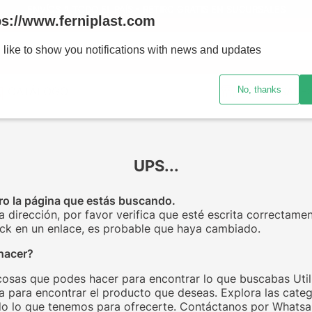
ENVÍOS A TODO EL PAÍS - RETIRO GRATIS EN SUCURSALES
ps://www.ferniplast.com
uscando?
 like to show you notifications with news and updates
No, thanks
CATÁLOGO
SUCURSALE
UPS...
o la página que estás buscando.
la dirección, por favor verifica que esté escrita correctamen
click en un enlace, es probable que haya cambiado.
hacer?
cosas que podes hacer para encontrar lo que buscabas Utili
 para encontrar el producto que deseas. Explora las categ
o lo que tenemos para ofrecerte. Contáctanos por Whats