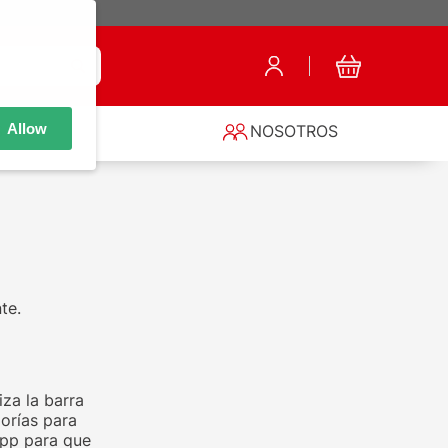
Allow
S
NOSOTROS
te.
za la barra
orías para
app para que