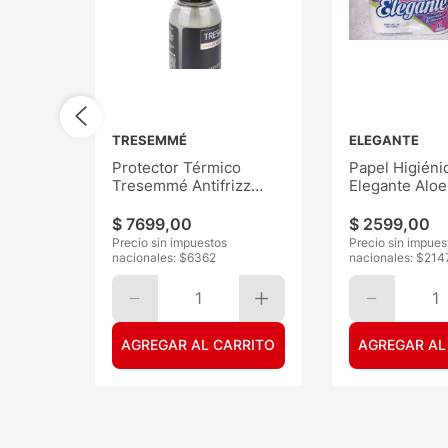
TRESEMMÉ
ELEGANTE
Protector Térmico
Papel Higiéni
Tresemmé Antifrizz
Elegante Aloe
120ML
30mts 6
$
7699
,
00
$
2599
,
00
Precio sin impuestos
Precio sin impues
nacionales: $
6362
nacionales: $
214
1
1
AGREGAR AL CARRITO
AGREGAR AL