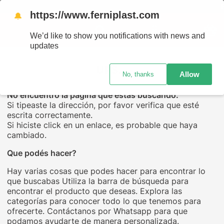
ENVÍO
https://www.ferniplast.com
🔔
We’d like to show you notifications with news and
updates
UPS...
Allow
No, thanks
No encuentro la página que estás buscando.
Si tipeaste la dirección, por favor verifica que esté
escrita correctamente.
Si hiciste click en un enlace, es probable que haya
cambiado.
Que podés hacer?
Hay varias cosas que podes hacer para encontrar lo
que buscabas Utiliza la barra de búsqueda para
encontrar el producto que deseas. Explora las
categorías para conocer todo lo que tenemos para
ofrecerte. Contáctanos por Whatsapp para que
podamos ayudarte de manera personalizada.