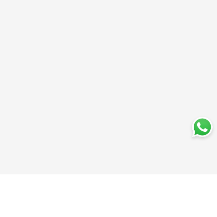
Trabajá con nosotros
Perfumería
Quiénes somos
Librería
Preguntas frecuentes
Limpieza
Electro
Juguetería
Más vendidos
Cuidado de la piel
Cacerolas y Sartenes
Papelería
Cuidado de la ropa
Mochilas
Pequeños electrodomésticos
Ferniplast © 2025. Todos los derechos reservados