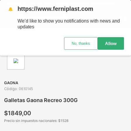
ENVÍOS A TODO EL PAÍS - RETIRO GRATIS EN SUCURSALES
https://www.ferniplast.com
🔔
We’d like to show you notifications with news and
updates
Golosinas y Alimentos
Galletas
Galletas Dulces
Galletas Gaona Recreo 300G
Allow
No, thanks
GAONA
Código
:
0610145
Galletas Gaona Recreo 300G
$
1849
,
00
Precio sin impuestos nacionales: $
1528