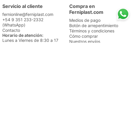
Servicio al cliente
Compra en
Ferniplast.com
fernionline@ferniplast.com
+54 9 351 233-2332
Medios de pago
(WhatsApp)
Botón de arrepentimiento
Contacto
Términos y condiciones
Horario de atención:
Cómo comprar
Lunes a Viernes de 8:30 a 17
Nuestros envíos
Sábados de 9 a 14
Cambios y devoluciones
Institucional
Categorías
Sucursales
Bazar y Hogar
Trabajá con nosotros
Perfumería
Quiénes somos
Librería
Preguntas frecuentes
Limpieza
Electro
Juguetería
Más vendidos
Cuidado de la piel
Cacerolas y Sartenes
Papelería