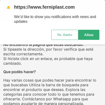
ENVÍO
https://www.ferniplast.com
🔔
We’d like to show you notifications with news and
updates
UPS...
Allow
No, thanks
No encuentro la página que estás buscando.
Si tipeaste la dirección, por favor verifica que esté
escrita correctamente.
Si hiciste click en un enlace, es probable que haya
cambiado.
Que podés hacer?
Hay varias cosas que podes hacer para encontrar lo
que buscabas Utiliza la barra de búsqueda para
encontrar el producto que deseas. Explora las
categorías para conocer todo lo que tenemos para
ofrecerte. Contáctanos por Whatsapp para que
podamos ayudarte de manera personalizada.