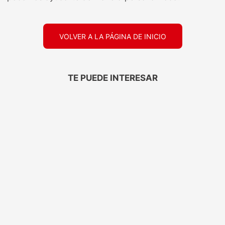
VOLVER A LA PÁGINA DE INICIO
TE PUEDE INTERESAR
ELEGANTE
TRESEMMÉ
Papel Higiénico
Protector Térmico
Elegante Aloe Vera
Tresemmé Antifrizz
30mts 6
120ML
$
2999
,
00
$
7699
,
00