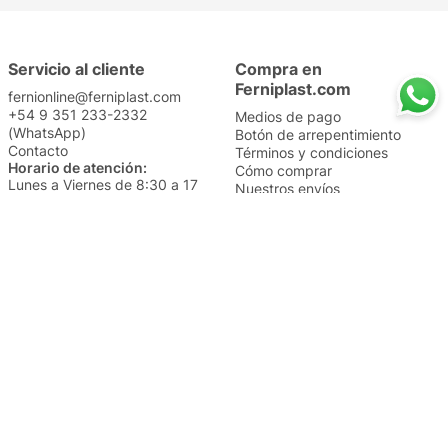
Servicio al cliente
Compra en
Ferniplast.com
fernionline@ferniplast.com
+54 9 351 233-2332
Medios de pago
(WhatsApp)
Botón de arrepentimiento
Contacto
Términos y condiciones
Horario de atención:
Cómo comprar
Lunes a Viernes de 8:30 a 17
Nuestros envíos
Sábados de 9 a 14
Cambios y devoluciones
Institucional
Categorías
Sucursales
Bazar y Hogar
Trabajá con nosotros
Perfumería
Quiénes somos
Librería
Preguntas frecuentes
Limpieza
Electro
Juguetería
Más vendidos