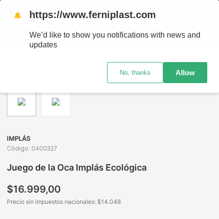
ENVÍOS A TODO EL PAÍS - RETIRO GRATIS EN SUCURSALES
https://www.ferniplast.com
🔔
We’d like to show you notifications with news and
updates
Juguetería
Juegos de Mesa y Cartas
Educativos Infantil
Allow
No, thanks
IMPLÁS
Código
:
0400327
Juego de la Oca Implás Ecológica
$
16
.
999
,
00
Precio sin impuestos nacionales: $
14.048