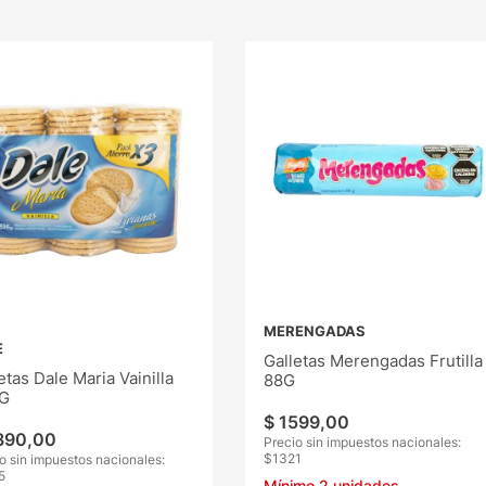
MERENGADAS
E
Galletas Merengadas Frutilla
etas Dale Maria Vainilla
88G
G
$
1599
,
00
390
,
00
Precio sin impuestos nacionales:
$
1321
o sin impuestos nacionales:
5
Mínimo
2
unidades