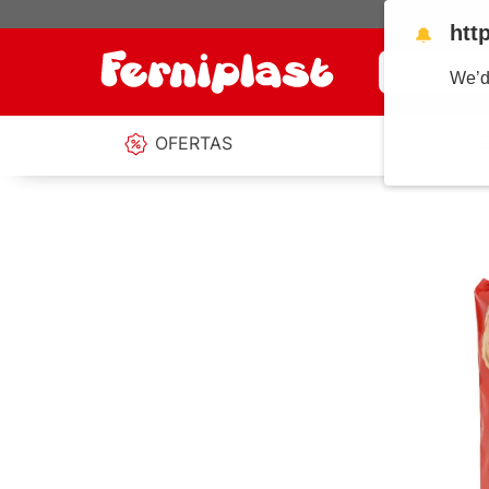
htt
🔔
¿Qué estás b
We’d
OFERTAS