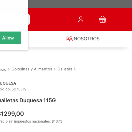
Allow
S
NOSOTROS
Golosinas y Alimentos
Galletas
Galletas Dulces
Galletas D
UQUESA
ódigo
:
5070319
alletas Duquesa 115G
$
1299
,
00
recio sin impuestos nacionales: $
1073