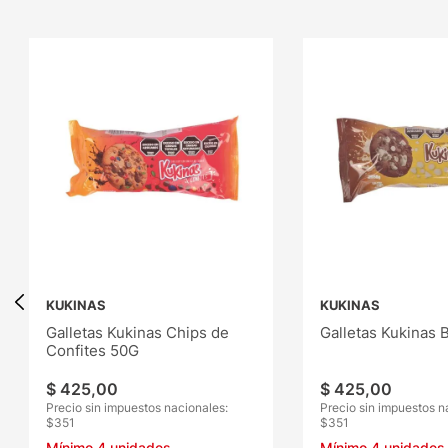
KUKINAS
KUKINAS
Galletas Kukinas Chips de
Galletas Kukinas 
Confites 50G
$
425
,
00
$
425
,
00
Precio sin impuestos nacionales:
Precio sin impuestos n
$
351
$
351
Mínimo
4
unidades
Mínimo
4
unidades