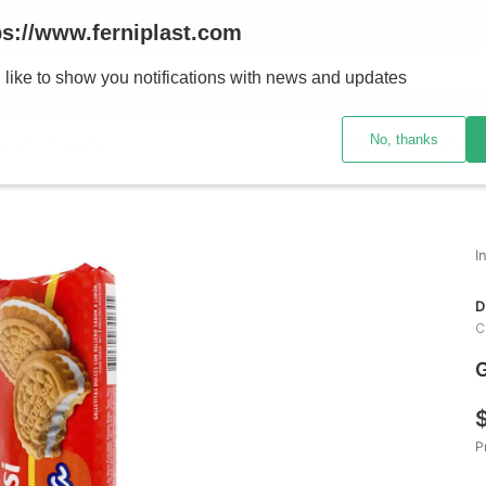
ENVÍOS A TODO EL PAÍS - RETIRO GRATIS EN SUCURSALES
ps://www.ferniplast.com
uscando?
 like to show you notifications with news and updates
No, thanks
CATÁLOGO
SUCURSALE
D
C
G
P