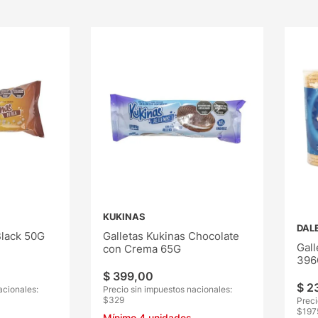
KUKINAS
DAL
Black 50G
Galletas Kukinas Chocolate
Gall
con Crema 65G
396
$
399
,
00
$
2
acionales:
Precio sin impuestos nacionales:
$
329
Preci
$
197
Mínimo
4
unidades