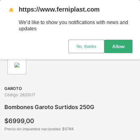
TIRO GRATIS EN SUCURSALES
https://www.ferniplast.com
🔔
We’d like to show you notifications with news and
updates
Golosinas y Alimentos
Bombones
Bombones en Caja
B
Allow
No, thanks
GAROTO
Código
:
2633017
Bombones Garoto Surtidos 250G
$
6999
,
00
Precio sin impuestos nacionales: $
5784