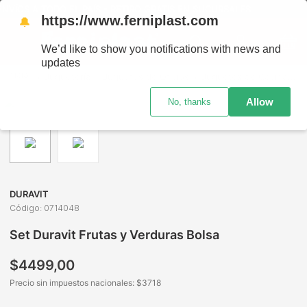
VÍOS A TODO EL PAÍS - RETIRO GRATIS EN SUCURSALES
https://www.ferniplast.com
🔔
We’d like to show you notifications with news and
updates
Juguetería
Juguetes de Oficios
Juguetes de Cocina
S
Allow
No, thanks
DURAVIT
Código
:
0714048
Set Duravit Frutas y Verduras Bolsa
$
4499
,
00
Precio sin impuestos nacionales: $
3718