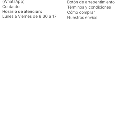
(WhatsApp)
Botón de arrepentimiento
Contacto
Términos y condiciones
Horario de atención:
Cómo comprar
Lunes a Viernes de 8:30 a 17
Nuestros envíos
Sábados de 9 a 14
Cambios y devoluciones
Institucional
Categorías
Sucursales
Bazar y Hogar
Trabajá con nosotros
Perfumería
Quiénes somos
Librería
Preguntas frecuentes
Limpieza
Electro
Juguetería
Más vendidos
Cuidado de la piel
Cacerolas y Sartenes
Papelería
Cuidado de la ropa
Mochilas
Pequeños electrodomésticos