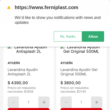
RETIRO GRATIS EN SUCURSALES
https://www.ferniplast.com
🔔
We’d like to show you notifications with news and
updates
Ordenar por
Allow
No, thanks
AYUDÍN
AYUDÍN
Lavandina Ayudín
Lavandina Ayudín Gel
Antisplash 2L
Original 500ML
$
4390
,
00
$
3800
,
00
Precio sin impuestos
Precio sin impuestos
nacionales: $
3628
nacionales: $
3140
1
1