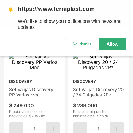
TIS EN SUCURSALES
https://www.ferniplast.com
🔔
We’d like to show you notifications with news and
updates
Ordenar por
Allow
No, thanks
DISCOVERY
DISCOVERY
Set Valijas Discovery
Set Valijas Discovery 20
PP Varios Mod
/ 24 Pulgadas 2Pz
$
249
.
000
$
239
.
000
Precio sin impuestos
Precio sin impuestos
nacionales: $
205.785
nacionales: $
197.520
1
1