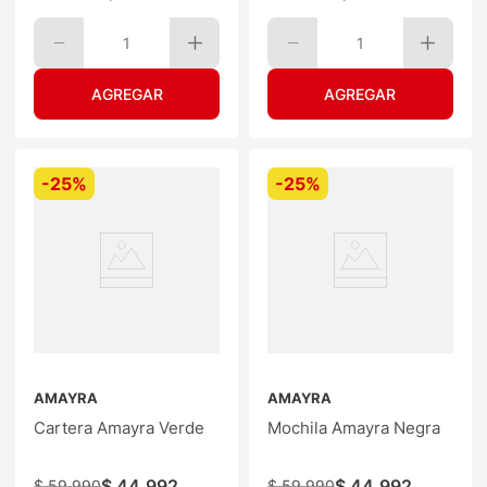
1
1
-
25%
-
25%
AMAYRA
AMAYRA
Cartera Amayra Verde
Mochila Amayra Negra
$
44
.
992
$
44
.
992
$
59
.
990
$
59
.
990