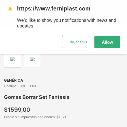
ENVÍOS A TODO EL PAÍS - RETIRO GRATIS EN SUCURSALES
https://www.ferniplast.com
🔔
We’d like to show you notifications with news and
updates
Librería
Escritura
Gomas de Borrar
Gomas Borrar Set Fantasía
Allow
No, thanks
GENÉRICA
Código
:
100000308
Gomas Borrar Set Fantasía
$
1599
,
00
Precio sin impuestos nacionales: $
1321