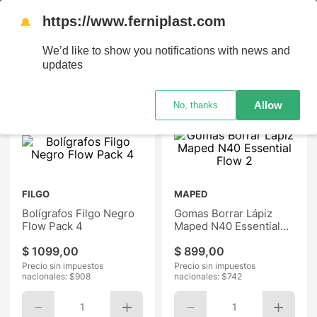
TIRO GRATIS EN SUCURSALES
https://www.ferniplast.com
🔔
We’d like to show you notifications with news and
updates
Ordenar por
Allow
No, thanks
FILGO
MAPED
Bolígrafos Filgo Negro
Gomas Borrar Lápiz
Flow Pack 4
Maped N40 Essential
Flow 2
$
1099
,
00
$
899
,
00
Precio sin impuestos
Precio sin impuestos
nacionales: $
908
nacionales: $
742
1
1