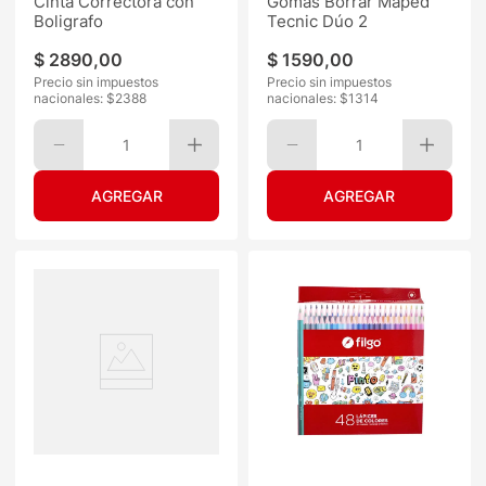
Cinta Correctora con
Gomas Borrar Maped
Boligrafo
Tecnic Dúo 2
$
2890
,
00
$
1590
,
00
Precio sin impuestos
Precio sin impuestos
nacionales: $
2388
nacionales: $
1314
1
1