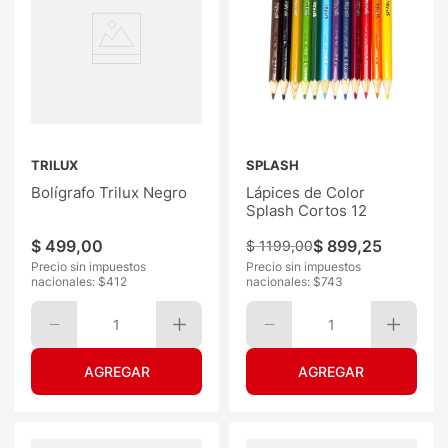
TRILUX
SPLASH
Bolígrafo Trilux Negro
Lápices de Color
Splash Cortos 12
$
499
,
00
$
899
,
25
$
1199
,
00
Precio sin impuestos
Precio sin impuestos
nacionales: $
412
nacionales: $
743
1
1