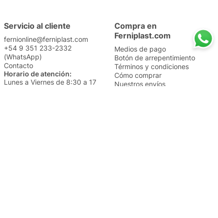
Servicio al cliente
Compra en
Ferniplast.com
fernionline@ferniplast.com
+54 9 351 233-2332
Medios de pago
(WhatsApp)
Botón de arrepentimiento
Contacto
Términos y condiciones
Horario de atención:
Cómo comprar
Lunes a Viernes de 8:30 a 17
Nuestros envíos
Sábados de 9 a 14
Cambios y devoluciones
Institucional
Categorías
Sucursales
Bazar y Hogar
Trabajá con nosotros
Perfumería
Quiénes somos
Librería
Preguntas frecuentes
Limpieza
Electro
Juguetería
Más vendidos
Cuidado de la piel