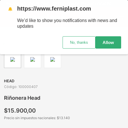
ENVÍOS A TODO EL PAÍS - RETIRO GRATIS EN SUCURSALES
https://www.ferniplast.com
🔔
We’d like to show you notifications with news and
updates
Marroquinería
Riñoneras
Riñoneras
Riñonera Head
Allow
No, thanks
HEAD
Código
:
100000407
Riñonera Head
$
15
.
900
,
00
Precio sin impuestos nacionales: $
13.140