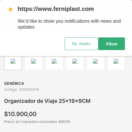
ENVÍOS A TODO EL PAÍS - RETIRO GRATIS EN SUCURSALES
https://www.ferniplast.com
🔔
We’d like to show you notifications with news and
updates
Marroquinería
Organizadores de Viaje
Organizadores de 
Allow
No, thanks
GENÉRICA
Código
:
100000478
Organizador de Viaje 25x19x9CM
$
10
.
900
,
00
Precio sin impuestos nacionales: $
9008