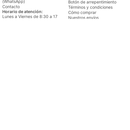
(WhatsApp)
Botón de arrepentimiento
Contacto
Términos y condiciones
Horario de atención:
Cómo comprar
Lunes a Viernes de 8:30 a 17
Nuestros envíos
Sábados de 9 a 14
Cambios y devoluciones
Institucional
Categorías
Sucursales
Bazar y Hogar
Trabajá con nosotros
Perfumería
Quiénes somos
Librería
Preguntas frecuentes
Limpieza
Electro
Juguetería
Más vendidos
Cuidado de la piel
Cacerolas y Sartenes
Papelería
Cuidado de la ropa
Mochilas
Pequeños electrodomésticos