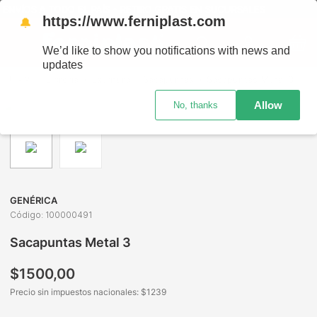
NVÍOS A TODO EL PAÍS - RETIRO GRATIS EN SUCURSALES
https://www.ferniplast.com
🔔
We’d like to show you notifications with news and
updates
Librería
Escritura
Sacapuntas
Sacapuntas Metal 3
Allow
No, thanks
GENÉRICA
Código
:
100000491
Sacapuntas Metal 3
$
1500
,
00
Precio sin impuestos nacionales: $
1239