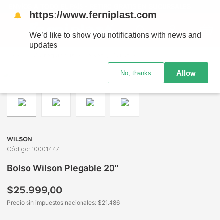
ENVÍOS A TODO EL PAÍS - RETIRO GRATIS EN SUCURSALES
https://www.ferniplast.com
🔔
We’d like to show you notifications with news and
updates
Marroquinería
Bolsos y Valijas
Bolsos Deportivos y Viajes
Allow
No, thanks
WILSON
Código
:
10001447
Bolso Wilson Plegable 20"
$
25
.
999
,
00
Precio sin impuestos nacionales: $
21.486