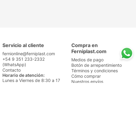
Servicio al cliente
Compra en
Ferniplast.com
fernionline@ferniplast.com
+54 9 351 233-2332
Medios de pago
(WhatsApp)
Botón de arrepentimiento
Contacto
Términos y condiciones
Horario de atención:
Cómo comprar
Lunes a Viernes de 8:30 a 17
Nuestros envíos
Sábados de 9 a 14
Cambios y devoluciones
Institucional
Categorías
Sucursales
Bazar y Hogar
Trabajá con nosotros
Perfumería
Quiénes somos
Librería
Preguntas frecuentes
Limpieza
Electro