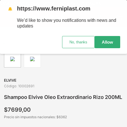
ÍOS A TODO EL PAÍS - RETIRO GRATIS EN SUCURSALES
https://www.ferniplast.com
🔔
We’d like to show you notifications with news and
updates
Perfumería
Cuidado Capilar
Shampoo
Shampoo Elvive Oleo Extraordinario Rizo 200ML
Allow
No, thanks
ELVIVE
Código
:
10002691
Shampoo Elvive Oleo Extraordinario Rizo 200ML
$
7699
,
00
Precio sin impuestos nacionales: $
6362