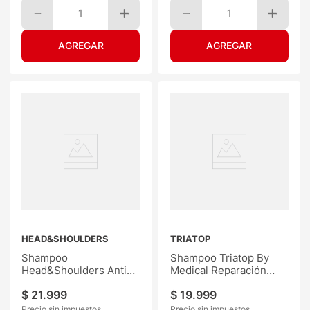
1
1
HEAD&SHOULDERS
TRIATOP
Shampoo
Shampoo Triatop By
Head&Shoulders Anti
Medical Reparación
Comezón 650ML
400ML
$
21
.
999
$
19
.
999
Precio sin impuestos
Precio sin impuestos