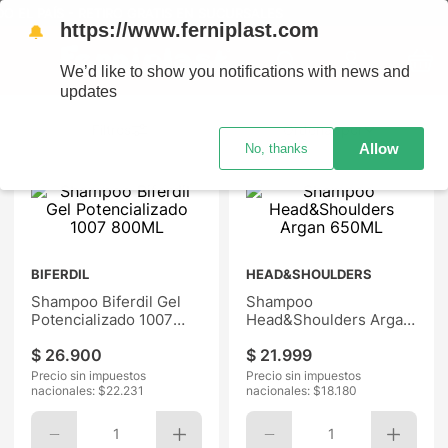
PAÍS - RETIRO GRATIS EN SUCURSALES
https://www.ferniplast.com
🔔
We’d like to show you notifications with news and
updates
Ordenar por
Allow
No, thanks
BIFERDIL
HEAD&SHOULDERS
Shampoo Biferdil Gel
Shampoo
Potencializado 1007
Head&Shoulders Argan
800ML
650ML
$
26
.
900
$
21
.
999
Precio sin impuestos
Precio sin impuestos
nacionales: $
22.231
nacionales: $
18.180
1
1