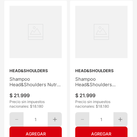
HEAD&SHOULDERS
HEAD&SHOULDERS
Shampoo
Shampoo
Head&Shoulders Nutri
Head&Shoulders
Honey 650ML
Fuerza 650ML
$
21
.
999
$
21
.
999
Precio sin impuestos
Precio sin impuestos
nacionales: $
18.180
nacionales: $
18.180
1
1