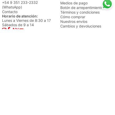
+54 9 351 233-2332
Medios de pago
(WhatsApp)
Botón de arrepentimiento
Contacto
Términos y condiciones
Horario de atención:
Cómo comprar
Lunes a Viernes de 8:30 a 17
Nuestros envíos
Sábados de 9 a 14
Cambios y devoluciones
Institucional
Categorías
Sucursales
Bazar y Hogar
Trabajá con nosotros
Perfumería
Quiénes somos
Librería
Preguntas frecuentes
Limpieza
Electro
Juguetería
Más vendidos
Cuidado de la piel
Cacerolas y Sartenes
Papelería
Cuidado de la ropa
Mochilas
Pequeños electrodomésticos