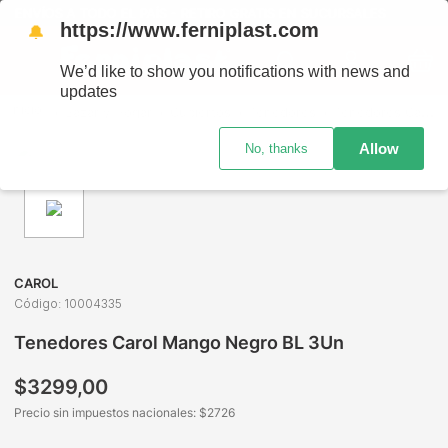
ENVÍOS A TODO EL PAÍS - RETIRO GRATIS EN SUCURSALES
https://www.ferniplast.com
🔔
We’d like to show you notifications with news and
updates
Bazar y Hogar
Cubiertos
Tenedores
Tenedores Carol Mango Negro BL 3Un
Allow
No, thanks
CAROL
Código
:
10004335
Tenedores Carol Mango Negro BL 3Un
$
3299
,
00
Precio sin impuestos nacionales: $
2726