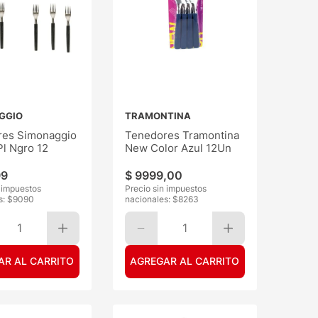
GGIO
TRAMONTINA
res Simonaggio
Tenedores Tramontina
l Ngro 12
New Color Azul 12Un
99
$
9999
,
00
n impuestos
Precio sin impuestos
s: $
9090
nacionales: $
8263
1
1
AR AL CARRITO
AGREGAR AL CARRITO