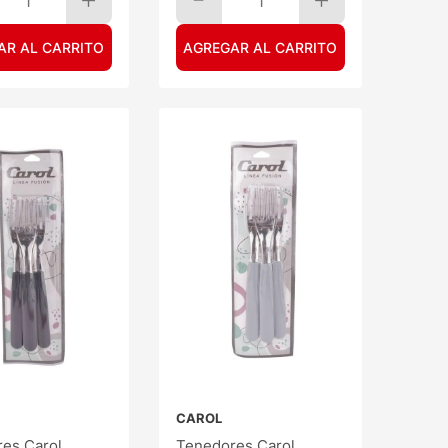
1
1
AR AL CARRITO
AGREGAR AL CARRITO
CAROL
es Carol
Tenedores Carol