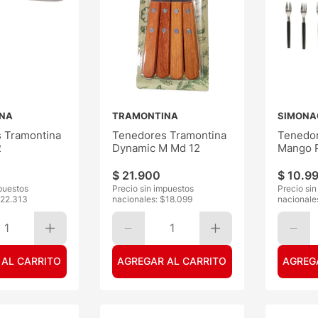
NA
TRAMONTINA
SIMONA
 Tramontina
Tenedores Tramontina
Tenedo
2
Dynamic M Md 12
Mango P
$
21
.
900
$
10
.
9
puestos
Precio sin impuestos
Precio si
22.313
nacionales: $
18.099
nacionale
1
1
 AL CARRITO
AGREGAR AL CARRITO
AGREG