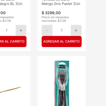
Negro BL 3Un
Mango Gris Pastel 3Un
,
00
$
3299
,
00
n impuestos
Precio sin impuestos
s: $
2726
nacionales: $
2726
1
1
AR AL CARRITO
AGREGAR AL CARRITO