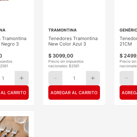
NA
TRAMONTINA
GENÉRI
 Tramontina
Tenedores Tramontina
Tenedor
 Negro 3
New Color Azul 3
21CM
0
$
3099
,
00
$
2499
puestos
Precio sin impuestos
Precio si
2561
nacionales: $
2561
nacionale
1
1
 AL CARRITO
AGREGAR AL CARRITO
AGREG