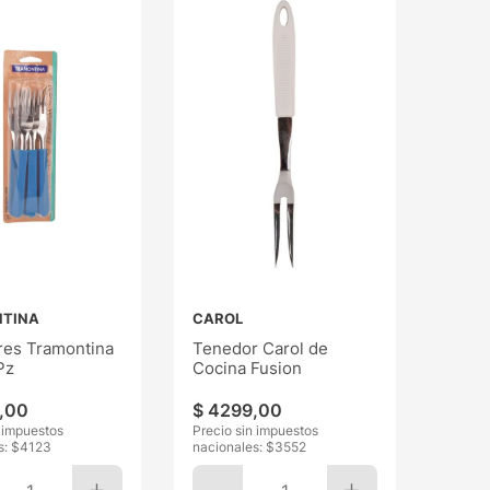
TINA
CAROL
es Tramontina
Tenedor Carol de
Pz
Cocina Fusion
,
00
$
4299
,
00
n impuestos
Precio sin impuestos
s: $
4123
nacionales: $
3552