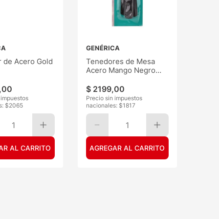
CA
GENÉRICA
 de Acero Gold
Tenedores de Mesa
Acero Mango Negro
3Un
,
00
$
2199
,
00
n impuestos
Precio sin impuestos
s: $
2065
nacionales: $
1817
1
1
AR AL CARRITO
AGREGAR AL CARRITO