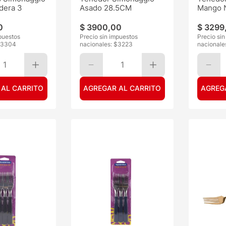
dera 3
Asado 28.5CM
Mango 
0
$
3900
,
00
$
3299
puestos
Precio sin impuestos
Precio si
3304
nacionales: $
3223
nacionale
1
1
 AL CARRITO
AGREGAR AL CARRITO
AGREG