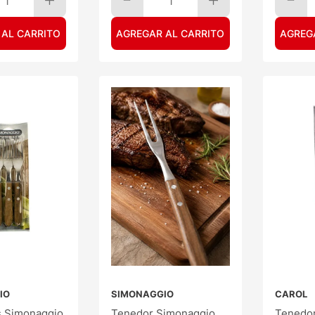
1
1
 AL CARRITO
AGREGAR AL CARRITO
AGREG
IO
SIMONAGGIO
CAROL
 Simonaggio
Tenedor Simonaggio
Tenedor