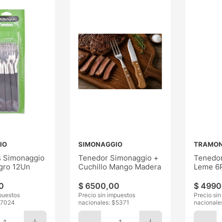
IO
SIMONAGGIO
TRAMON
 Simonaggio
Tenedor Simonaggio +
Tenedor
gro 12Un
Cuchillo Mango Madera
Leme 6
0
$
6500
,
00
$
4990
puestos
Precio sin impuestos
Precio si
7024
nacionales: $
5371
nacionale