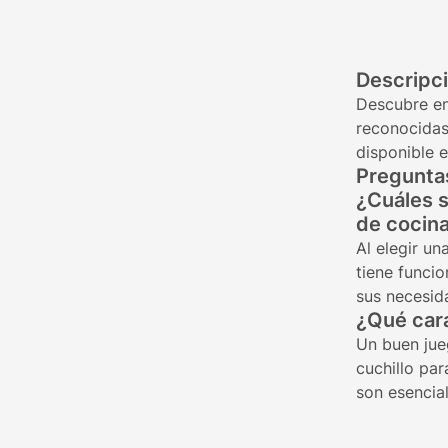
Descripc
Descubre en
reconocidas,
disponible e
Preguntas
¿Cuáles s
de cocina
Al elegir un
tiene funci
sus necesida
¿Qué cara
Un buen jueg
cuchillo pa
son esencia