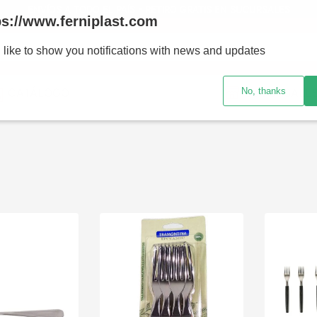
ENVÍOS A TODO EL PAÍS - RETIRO GRATIS EN SUCURSALES
ps://www.ferniplast.com
uscando?
 like to show you notifications with news and updates
No, thanks
CATÁLOGO
SUCURSALE