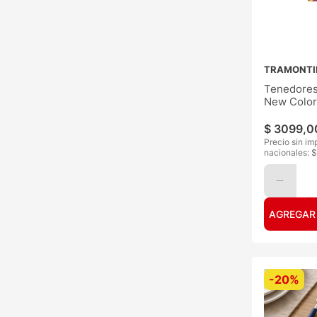
TRAMONTI
Tenedores
New Color
$
3099
,
0
Precio sin im
nacionales: $
AGREGAR
-
20%