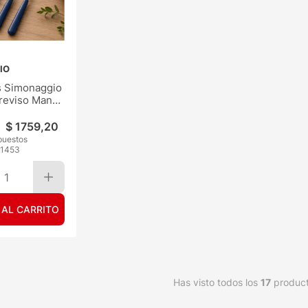
IO
 Simonaggio
reviso Mango
$
1759
,
20
puestos
1453
1
 AL CARRITO
Has visto todos los
17
produc