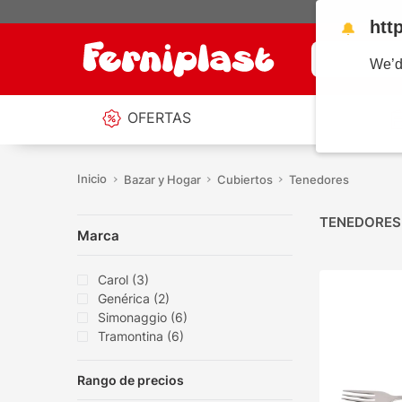
htt
🔔
¿Qué estás b
We’d
OFERTAS
Bazar y Hogar
Cubiertos
Tenedores
TENEDORES
Marca
Carol
(
3
)
Genérica
(
2
)
Simonaggio
(
6
)
Tramontina
(
6
)